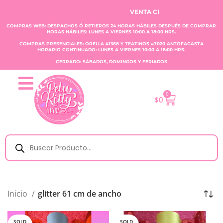
VENTA CLAUDIA TOBAR E.I.R.L.
COMPRAS WEB: DESPACHOS Ó RETIEROS 24 HORAS HÁBILES DESPUÉS DE COMPRAR
HORAS HÁBILES: LUNES A VIERNES 10:00 A 18:00 HRS.
COMPRAS PRESENCIALES: ORELLA #1368 Y TEATINOS #7020 ANTOFAGASTA
HORARIO CONTINUADO: LUNES A VIERNES 10:00 A 18:00 HRS.
CERRADO: SÁBADOS, DOMINGOS Y FERIADOS
0
$
0
Inicio
glitter 61 cm de ancho
SOLD
SOLD