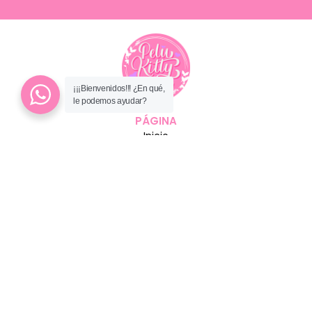
¡¡¡Bienvenidos!!! ¿En qué,
le podemos ayudar?
PÁGINA
Inicio
Carrito
Tienda
CONTACTO
+56 9 9718 4464
ventas@pelukitty.cl