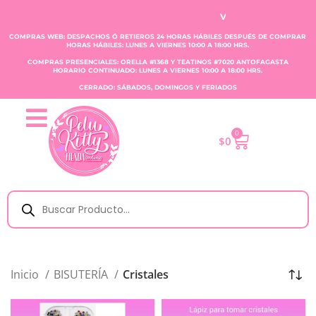
VENTA CLAUDIA TOBAR E.
COMPRAS WEB: DESPACHOS Ó RETIEROS 24 HORAS HÁBILES DESPUÉS DE COMPRAR
HORAS HÁBILES: LUNES A VIERNES 10:00 A 18:00 HRS.
COMPRAS PRESENCIALES: ORELLA #1368 Y TEATINOS #7020 ANTOFAGASTA
HORARIO CONTINUADO: LUNES A VIERNES 10:00 A 18:00 HRS.
CERRADO: SÁBADOS, DOMINGOS Y FERIADOS
0
$
0
Inicio
BISUTERÍA
Cristales