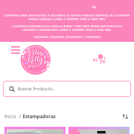
VENTA CLAUDIA TOBAR E.I.
COMPRAS WEB: DESPACHOS Ó RETIEROS 24 HORAS HÁBILES DESPUÉS DE COMPRAR
HORAS HÁBILES: LUNES A VIERNES 10:00 A 18:00 HRS.
COMPRAS PRESENCIALES: ORELLA #1368 Y TEATINOS #7020 ANTOFAGASTA
HORARIO CONTINUADO: LUNES A VIERNES 10:00 A 18:00 HRS.
CERRADO: SÁBADOS, DOMINGOS Y FERIADOS
0
$
0
Inicio
Estampadoras