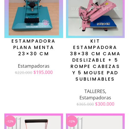
ESTAMPADORA
KIT
PLANA MENTA
ESTAMPADORA
23×30 CM
38×38 CM CAMA
DESLIZABLE + 5
Estampadoras
ROMPE CABEZAS
$
195.000
Y 5 MOUSE PAD
$
220.000
SUBLIMABLES
TALLERES
,
Estampadoras
$
300.000
$
365.000
-12%
-12%