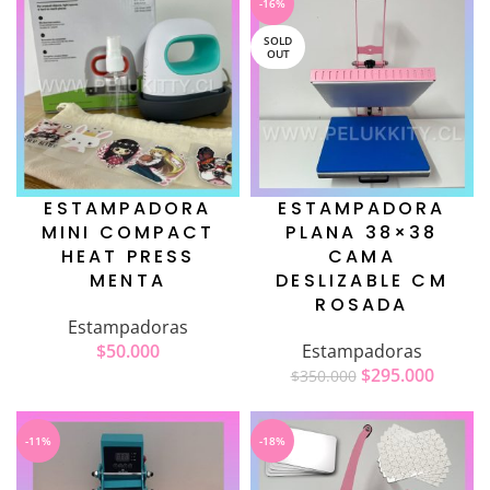
-16%
SOLD
OUT
ESTAMPADORA
ESTAMPADORA
MINI COMPACT
PLANA 38×38
HEAT PRESS
CAMA
MENTA
DESLIZABLE CM
ROSADA
Estampadoras
$
50.000
Estampadoras
$
295.000
$
350.000
-11%
-18%