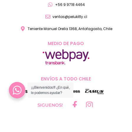
+56 9 9718 4464
ventas@pelukitty.cl
Teniente Manuel Orella 1368, Antofagasta, Chile
MEDIO DE PAGO
ENVÍOS A TODO CHILE
¡¡¡Bienvenidos!!! ¿En qué,
le podemos ayudar?
SIGUENOS!
® 2023 Pelukitty Todos los derechos reservados. | Diseñado y Desarrollado
por
Blend Studio Agencia e Imprenta Digital