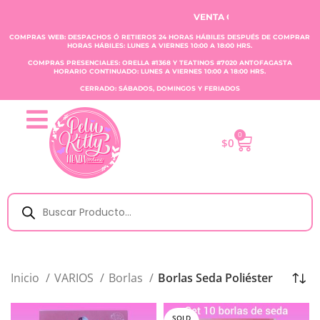
VENTA CLAUDIA TOBAR E.I.R.L.
COMPRAS WEB: DESPACHOS Ó RETIEROS 24 HORAS HÁBILES DESPUÉS DE COMPRAR
HORAS HÁBILES: LUNES A VIERNES 10:00 A 18:00 HRS.
COMPRAS PRESENCIALES: ORELLA #1368 Y TEATINOS #7020 ANTOFAGASTA
HORARIO CONTINUADO: LUNES A VIERNES 10:00 A 18:00 HRS.
CERRADO: SÁBADOS, DOMINGOS Y FERIADOS
0
$
0
Inicio
VARIOS
Borlas
Borlas Seda Poliéster
SOLD