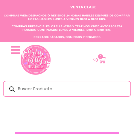
VENTA CLAUDIA TOBAR E.I.R.L.
COMPRAS WEB: DESPACHOS Ó RETIEROS 24 HORAS HÁBILES DESPUÉS DE COMPRAR
HORAS HÁBILES: LUNES A VIERNES 10:00 A 18:00 HRS.
COMPRAS PRESENCIALES: ORELLA #1368 Y TEATINOS #7020 ANTOFAGASTA
HORARIO CONTINUADO: LUNES A VIERNES 10:00 A 18:00 HRS.
CERRADO: SÁBADOS, DOMINGOS Y FERIADOS
0
$
0