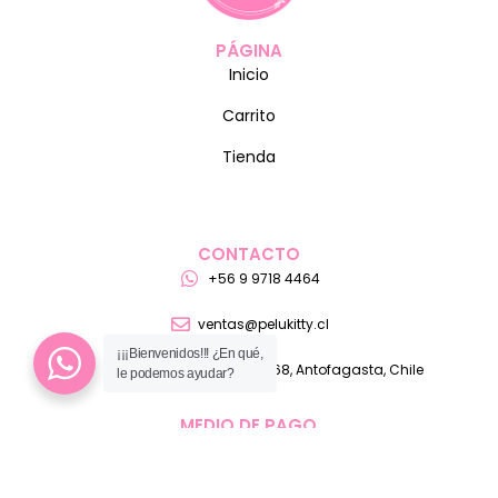
PÁGINA
Inicio
Carrito
Tienda
CONTACTO
+56 9 9718 4464
ventas@pelukitty.cl
¡¡¡Bienvenidos!!! ¿En qué,
Teniente Manuel Orella 1368, Antofagasta, Chile
le podemos ayudar?
MEDIO DE PAGO