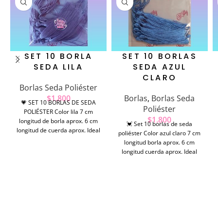
SET 10 BORLA
SET 10 BORLAS
SEDA LILA
SEDA AZUL
CLARO
Borlas Seda Poliéster
$
1.800
Borlas
,
Borlas Seda
💗 SET 10 BORLAS DE SEDA
Poliéster
POLIÉSTER Color lila 7 cm
$
1.800
longitud de borla aprox. 6 cm
💓 Set 10 borlas de seda
longitud de cuerda aprox. Ideal
poliéster Color azul claro 7 cm
para decoraciónes de
longitud borla aprox. 6 cm
accesorios y manualidades
longitud cuerda aprox. Ideal
para decoración.