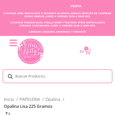
VENTA CLAUDIA TOBAR E.I.R.L
COMPRAS WEB: DESPACHOS Ó RETIEROS 24 HORAS HÁBILES DESPUÉS DE COMPRAR
HORAS HÁBILES: LUNES A VIERNES 10:00 A 18:00 HRS.
COMPRAS PRESENCIALES: ORELLA #1368 Y TEATINOS #7020 ANTOFAGASTA
HORARIO CONTINUADO: LUNES A VIERNES 10:00 A 18:00 HRS.
CERRADO: SÁBADOS, DOMINGOS Y FERIADOS
0
$
0
Inicio
PAPELERIA
Opalina
Opalina Lisa 225 Gramos