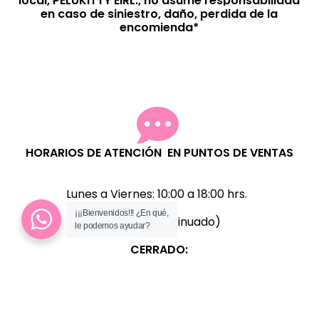
local, PELUKITTY EIRL., no asume responsabilidad
en caso de siniestro, daño, perdida de la
encomienda*
HORARIOS DE ATENCIÓN EN PUNTOS DE VENTAS
Lunes a Viernes:
10:00 a 18:00 hrs.
¡¡¡Bienvenidos!!! ¿En qué,
(Horario Continuado)
le podemos ayudar?
CERRADO:
SÁBADOS, D
OMINGOS Y FERIADOS
ATENCIÓN ASISTIDA POR ORDEN DE LLEGADA