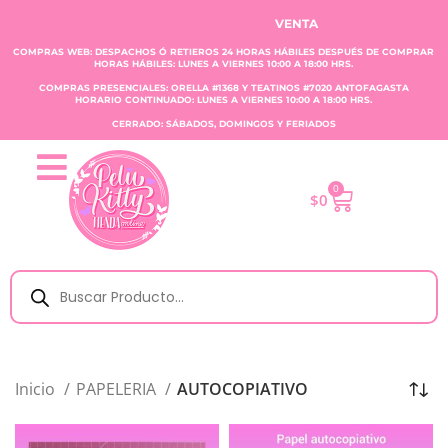
VENTA CLAUDIA TOBAR E.I.R.L.
COMPRAS WEB: DESPACHOS Ó RETIEROS 24 HORAS HÁBILES DESPUÉS DE COMPRAR
HORAS HÁBILES: LUNES A VIERNES 10:00 A 18:00 HRS.
COMPRAS PRESENCIALES: ORELLA #1368 Y TEATINOS #7020 ANTOFAGASTA
HORARIO CONTINUADO: LUNES A VIERNES 10:00 A 18:00 HRS.
CERRADO: SÁBADOS, DOMINGOS Y FERIADOS
0
$
0
Inicio
PAPELERIA
AUTOCOPIATIVO