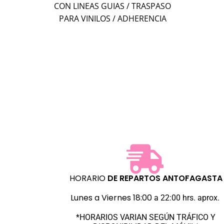
CON LINEAS GUIAS / TRASPASO
PARA VINILOS / ADHERENCIA
MEDIA 30 cm de ancho / 1 metro /
venta y precio por metros Ideal
para que realices el traspaso de
tus diseños en vinilos a
superficies lisas de metal,
maderas, lozas, acrílicos, vidrios,
etc. Lo puedes reutilizar hasta
que se le agote el adhesivo.
HORARIO
DE REPARTOS
ANTOFAGASTA
Lunes a Viernes 18:00
a 22:00 hrs. aprox.
*HORARIOS VARIAN SEGÚN TRÁFICO Y