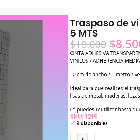
Traspaso de vi
5 MTS
$
8.50
$
10.000
CINTA ADHESIVA TRANSPAREN
VINILOS / ADHERENCIA MEDIA
30 cm de ancho / 1 metro / v
Ideal para que realices el tra
lisas de metal, maderas, lozas, 
Lo puedes reutilizar hasta que
SKU: 1215
9 disponibles