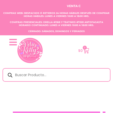
VENTA CLAUDIA TOBAR E.I.R.L.
COMPRAS WEB: DESPACHOS Ó RETIEROS 24 HORAS HÁBILES DESPUÉS DE COMPRAR
HORAS HÁBILES: LUNES A VIERNES 10:00 A 18:00 HRS.
COMPRAS PRESENCIALES: ORELLA #1368 Y TEATINOS #7020 ANTOFAGASTA
HORARIO CONTINUADO: LUNES A VIERNES 10:00 A 18:00 HRS.
CERRADO: SÁBADOS, DOMINGOS Y FERIADOS
0
$
0