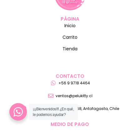
PÁGINA
Inicio
Carrito
Tienda
CONTACTO
+56 9 9718 4464
ventas@pelukitty.cl
Teniente Manuel Orella 1368, Antofagasta, Chile
¡¡¡Bienvenidos!!! ¿En qué,
le podemos ayudar?
MEDIO DE PAGO