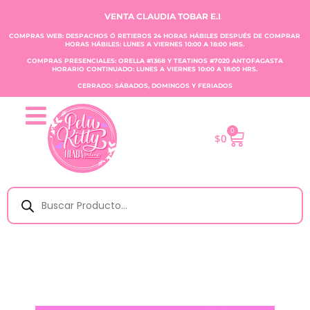
VENTA CLAUDIA TOBAR E.I.R.L.
COMPRAS WEB: DESPACHOS Ó RETIEROS 24 HORAS HÁBILES DESPUÉS DE COMPRAR
HORAS HÁBILES: LUNES A VIERNES 10:00 A 18:00 HRS.
COMPRAS PRESENCIALES: ORELLA #1368 Y TEATINOS #7020 ANTOFAGASTA
HORARIO CONTINUADO: LUNES A VIERNES 10:00 A 18:00 HRS.
CERRADO: SÁBADOS, DOMINGOS Y FERIADOS
0
$
0