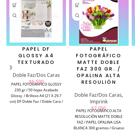
PAPEL DF
PAPEL
GLOSSY A4
FOTOGRÁFICO
TEXTURADO
MATTE DOBLE
FAZ 300 GR. /
Doble Faz/Dos Caras
OPALINA ALTA
$
6.500
RESOULIÓN
PAPEL FOTOGRAFICO GLOSSY
230 gr / 50 hojas Acabado
Doble Faz/Dos Caras
,
Glossy / Brilloso A4 (21 X 29.7
Imprink
cm) DF Doble Faz / Doble Cara /
Impresión x ambos lados
$
7.000
PAPEL FOTOGRÁFICO ALTA
Acabado Texturado / Hilado
RESOLUCIÓN MATTE DOBLE
Ideal para impresión de
FAZ / PAPEL OPALINA LISA
Diplomas, Tarjetas,
BLANCA 300 gramos / Grueso
Invitaciónes.
50 hojas A4 / 21X29.7 cm