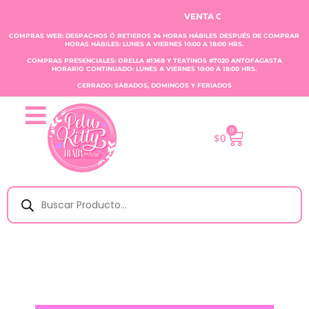
VENTA CLAUDIA TOBAR E.I.R.L.
COMPRAS WEB: DESPACHOS Ó RETIEROS 24 HORAS HÁBILES DESPUÉS DE COMPRAR
HORAS HÁBILES: LUNES A VIERNES 10:00 A 18:00 HRS.
COMPRAS PRESENCIALES: ORELLA #1368 Y TEATINOS #7020 ANTOFAGASTA
HORARIO CONTINUADO: LUNES A VIERNES 10:00 A 18:00 HRS.
CERRADO: SÁBADOS, DOMINGOS Y FERIADOS
0
$
0