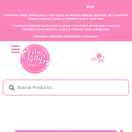
VENTA CLAUDIA TOBAR E.I.R.
COMPRAS WEB: DESPACHOS Ó RETIEROS 24 HORAS HÁBILES DESPUÉS DE COMPRAR
HORAS HÁBILES: LUNES A VIERNES 10:00 A 18:00 HRS.
COMPRAS PRESENCIALES: ORELLA #1368 Y TEATINOS #7020 ANTOFAGASTA
HORARIO CONTINUADO: LUNES A VIERNES 10:00 A 18:00 HRS.
CERRADO: SÁBADOS, DOMINGOS Y FERIADOS
0
$
0