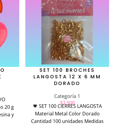
VO
SET 100 BROCHES
K
LANGOSTA 12 X 6 MM
DORADO
Categoría 1
VO
$
3.500
💗 SET 100 CIERRES LANGOSTA
o 20 g
Material Metal Color Dorado
esina y
Cantidad 100 unidades Medidas
12 x 6 mm Ideal para pulseras,