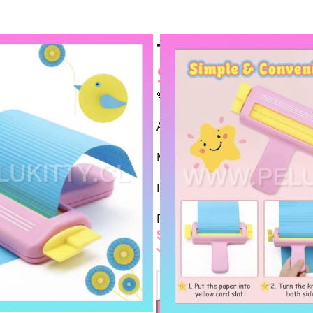
Texturizador L
$
7.800
💗TEXTURIZADOR LINEAL RO
Ancho de trabajo 11 cm aprox
Material Plástico
Ideal para confección de chip
Para proyectos de manualida
SKU: 2442
2 disponibles