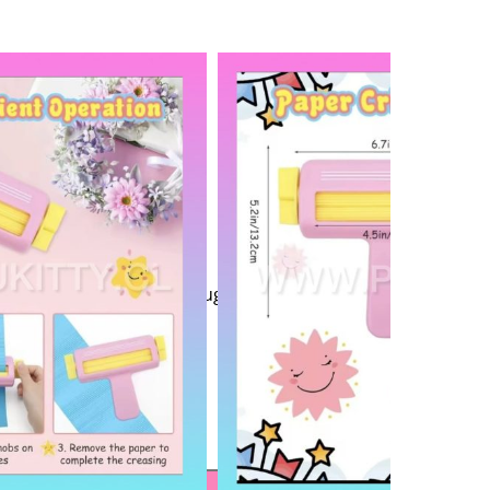
ineal Rosado
SADO
.
 bag, re-empaques de calugas, etc.
des.