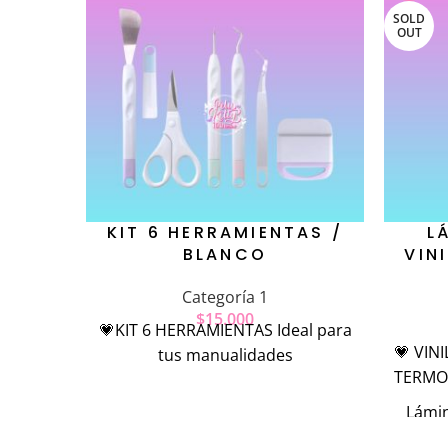
SOLD
OUT
KIT 6 HERRAMIENTAS /
L
BLANCO
VIN
Categoría 1
$
15.000
💗KIT 6 HERRAMIENTAS Ideal para
💗 VINI
tus manualidades
TERMO
Lámin
Rosad