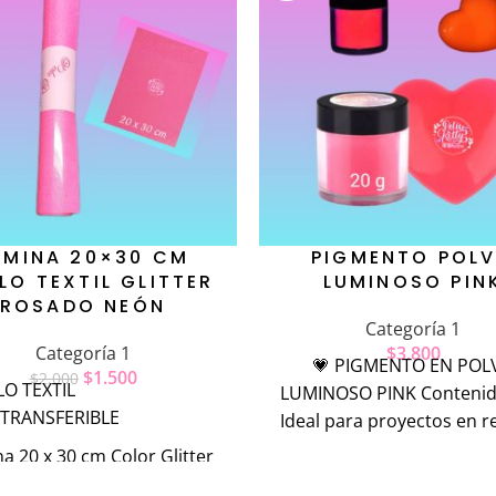
ÁMINA 20×30 CM
PIGMENTO POL
ILO TEXTIL GLITTER
LUMINOSO PIN
ROSADO NEÓN
Categoría 1
Categoría 1
$
3.800
💗 PIGMENTO EN POL
$
1.500
$
2.000
LO TEXTIL
LUMINOSO PINK Contenid
TRANSFERIBLE
Ideal para proyectos en r
mnualidades
a 20 x 30 cm Color Glitter
o Neón Ideal para dar un