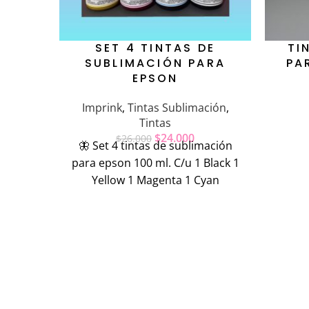
SET 4 TINTAS DE
TI
SUBLIMACIÓN PARA
PA
EPSON
Imprink
,
Tintas Sublimación
,
Tintas
$
24.000
$
26.000
🦋 Set 4 tintas de sublimación
para epson 100 ml. C/u 1 Black 1
Yellow 1 Magenta 1 Cyan