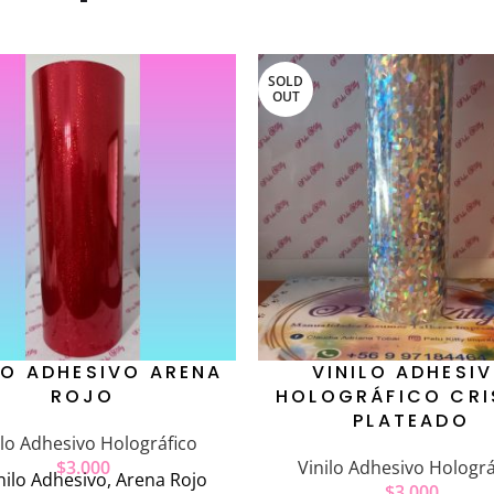
SOLD
OUT
LO ADHESIVO ARENA
VINILO ADHESI
ROJO
HOLOGRÁFICO CRI
PLATEADO
ilo Adhesivo Holográfico
$
3.000
Vinilo Adhesivo Holográ
nilo Adhesivo, Arena Rojo
$
3.000