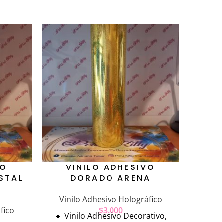
VO
VINILO ADHESIVO
STAL
DORADO ARENA
Vinilo Adhesivo Holográfico
fico
$
3.000
🔸️ Vinilo Adhesivo Decorativo,