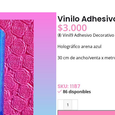
Vinilo Adhesiv
$
3.000
🦋 Vinil9 Adhesivo Decorativo
Holográfico arena azul
30 cm de ancho/venta x metr
SKU: 1187
86 disponibles