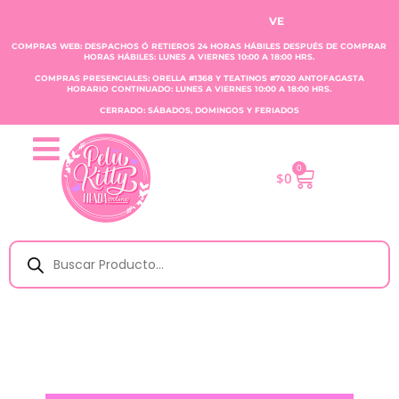
VENTA CLAUDIA TOBAR E.I.
COMPRAS WEB: DESPACHOS Ó RETIEROS 24 HORAS HÁBILES DESPUÉS DE COMPRAR
HORAS HÁBILES: LUNES A VIERNES 10:00 A 18:00 HRS.
COMPRAS PRESENCIALES: ORELLA #1368 Y TEATINOS #7020 ANTOFAGASTA
HORARIO CONTINUADO: LUNES A VIERNES 10:00 A 18:00 HRS.
CERRADO: SÁBADOS, DOMINGOS Y FERIADOS
0
$
0