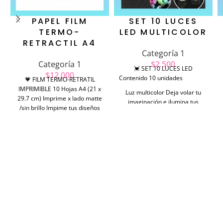
PAPEL FILM
SET 10 LUCES
TERMO-
LED MULTICOLOR
RETRACTIL A4
Categoría 1
Categoría 1
$
2.500
💓 SET 10 LUCES LED
$
12.000
Contenido 10 unidades
💗 FILM TERMO-RETRATIL
IMPRIMIBLE 10 Hojas A4 (21 x
Luz multicolor Deja volar tu
29.7 cm) Imprime x lado matte
imaginación e ilumina tus
/sin brillo Impime tus diseños
proyectos de manualidadea y
favoritos, corta y hornea a 180 °
mucho más.
hasta que termite de encojerse
/ se encoge un 50 % aprox. Y
listo tu diseño quedara rígido y
podras confeccionar aros,
llaveros, tag, etc. Solo deja
volar tu imaginación, la magía
eres tu.