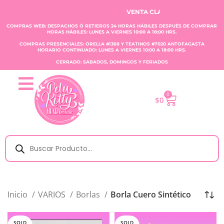
VENTA CLAUDIA TOBAR E.I.R.L.
COMPRAS WEB: DESPACHOS Ó RETIEROS 24 HORAS HÁBILES DESPUÉS DE COMPRAR
HORAS HÁBILES: LUNES A VIERNES 10:00 A 18:00 HRS.
COMPRAS PRESENCIALES: ORELLA #1368 Y TEATINOS #7020 ANTOFAGASTA
HORARIO CONTINUADO: LUNES A VIERNES 10:00 A 18:00 HRS.
CERRADO: SÁBADOS, DOMINGOS Y FERIADOS
0
$
0
Inicio
VARIOS
Borlas
Borla Cuero Sintético
SOLD
SOLD