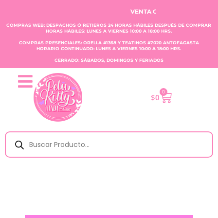
VENTA CLAUDIA TOBAR E.I.R.L.
COMPRAS WEB: DESPACHOS Ó RETIEROS 24 HORAS HÁBILES DESPUÉS DE COMPRAR
HORAS HÁBILES: LUNES A VIERNES 10:00 A 18:00 HRS.
COMPRAS PRESENCIALES: ORELLA #1368 Y TEATINOS #7020 ANTOFAGASTA
HORARIO CONTINUADO: LUNES A VIERNES 10:00 A 18:00 HRS.
CERRADO: SÁBADOS, DOMINGOS Y FERIADOS
0
$
0