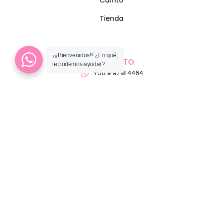
Carrito
Tienda
¡¡¡Bienvenidos!!! ¿En qué,
CONTACTO
le podemos ayudar?
+56 9 9718 4464
ventas@pelukitty.cl
Teniente Manuel Orella 1368, Antofagasta, Chile
MEDIO DE PAGO
ENVÍOS A TODO CHILE