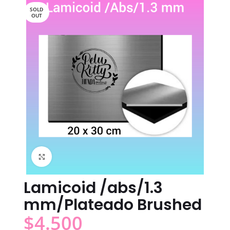
SOLD
OUT
Click to enlarge
Lamicoid /abs/1.3
mm/Plateado Brushed
$
4.500