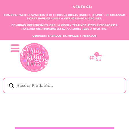
VENTA CLAUDIA TOBAR E.I.R.L.
COMPRAS WEB: DESPACHOS Ó RETIEROS 24 HORAS HÁBILES DESPUÉS DE COMPRAR
HORAS HÁBILES: LUNES A VIERNES 10:00 A 18:00 HRS.
COMPRAS PRESENCIALES: ORELLA #1368 Y TEATINOS #7020 ANTOFAGASTA
HORARIO CONTINUADO: LUNES A VIERNES 10:00 A 18:00 HRS.
CERRADO: SÁBADOS, DOMINGOS Y FERIADOS
0
$
0