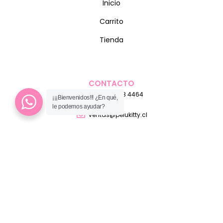
Inicio
Carrito
Tienda
CONTACTO
+56 9 9718 4464
¡¡¡Bienvenidos!!! ¿En qué,
le podemos ayudar?
ventas@pelukitty.cl
Teniente Manuel Orella 1368, Antofagasta, Chile
MEDIO DE PAGO
ENVÍOS A TODO CHILE