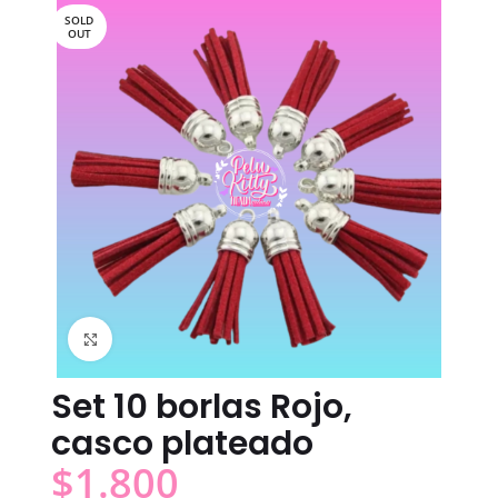
SOLD
OUT
Click to enlarge
Set 10 borlas Rojo,
casco plateado
$
1.800