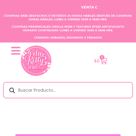
VENTA CLAUDIA TOBAR E.I.R.L.
COMPRAS WEB: DESPACHOS Ó RETIEROS 24 HORAS HÁBILES DESPUÉS DE COMPRAR
HORAS HÁBILES: LUNES A VIERNES 10:00 A 18:00 HRS.
COMPRAS PRESENCIALES: ORELLA #1368 Y TEATINOS #7020 ANTOFAGASTA
HORARIO CONTINUADO: LUNES A VIERNES 10:00 A 18:00 HRS.
CERRADO: SÁBADOS, DOMINGOS Y FERIADOS
0
$
0