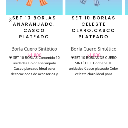
SET 10 BORLAS
SET 10 BORLAS
ANARANJADO,
CELESTE
CASCO
CLARO,CASCO
PLATEADO
PLATEADO
Borla Cuero Sintético
Borla Cuero Sintético
$
1.800
$
1.800
💗 SET 10 BORLAS Contenido 10
💗SET 10 BORLAS DE CUERO
unidades Color anaranjado
SINTÉTICO Contiene 10
Casco plateado Ideal para
unidades Casco plateado Color
decoraciones de accesorios y
celeste claro Ideal para
manualidades en general.
decoraciones de accesorios t
manualidades en general.